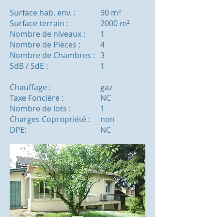
Surface hab. env. :
90
m²
Surface terrain :
2000 m²
Nombre de niveaux :
1
Nombre de Pièces :
4
Nombre de Chambres :
3
SdB / SdE :
1
Chauffage :
gaz
Taxe Foncière :
NC
Nombre de lots :
1
Charges Copropriété :
non
DPE:
NC