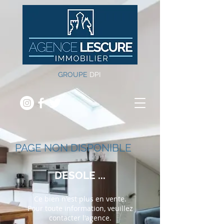
GROUPE
DPI
PAGE NON DISPONIBLE
DESOLE ...
Ce bien n'est plus en vente.
Pour toute information, veuillez
contacter
l'agence.